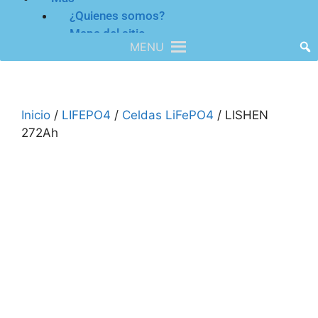
¿Quienes somos?
Mapa del sitio
MENU
Inicio
/
LIFEPO4
/
Celdas LiFePO4
/ LISHEN
272Ah