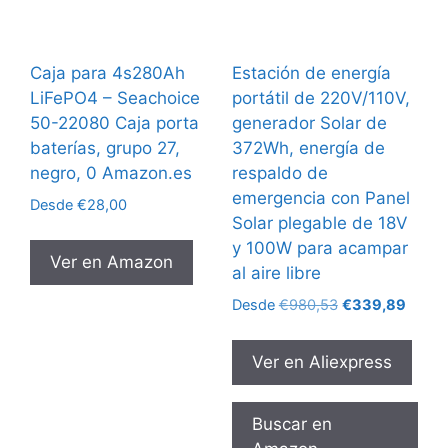
Caja para 4s280Ah
Estación de energía
LiFePO4 – Seachoice
portátil de 220V/110V,
50-22080 Caja porta
generador Solar de
baterías, grupo 27,
372Wh, energía de
negro, 0 Amazon.es
respaldo de
emergencia con Panel
Desde
€
28,00
Solar plegable de 18V
y 100W para acampar
Ver en Amazon
al aire libre
El
El
Desde
€
980,53
€
339,89
precio
precio
original
actual
Ver en Aliexpress
era:
es:
€980,53.
€339,
Buscar en