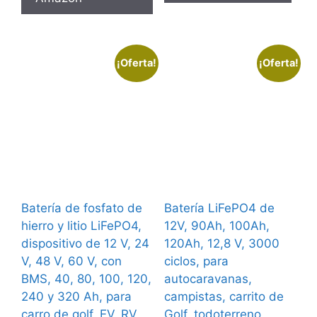
€1.619,39.
¡Oferta!
¡Oferta!
Batería de fosfato de
Batería LiFePO4 de
hierro y litio LiFePO4,
12V, 90Ah, 100Ah,
dispositivo de 12 V, 24
120Ah, 12,8 V, 3000
V, 48 V, 60 V, con
ciclos, para
BMS, 40, 80, 100, 120,
autocaravanas,
240 y 320 Ah, para
campistas, carrito de
carro de golf, EV, RV,
Golf, todoterreno,