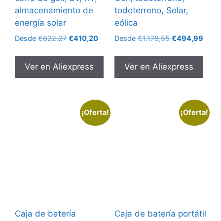
almacenamiento de
todoterreno, Solar,
energía solar
eólica
El
El
El
El
Desde
€
622,27
€
410,20
Desde
€
1.178,55
€
494,99
precio
precio
precio
preci
original
actual
original
actua
Ver en Aliexpress
Ver en Aliexpress
era:
es:
era:
es:
€622,27.
€410,20.
€1.178,55.
€494
¡Oferta!
¡Oferta!
Caja de batería
Caja de batería portátil