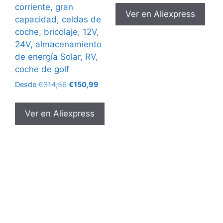
corriente, gran
Ver en Aliexpress
capacidad, celdas de
coche, bricolaje, 12V,
24V, almacenamiento
de energía Solar, RV,
coche de golf
El
El
Desde
€
314,56
€
150,99
precio
precio
original
actual
Ver en Aliexpress
era:
es:
€314,56.
€150,99.