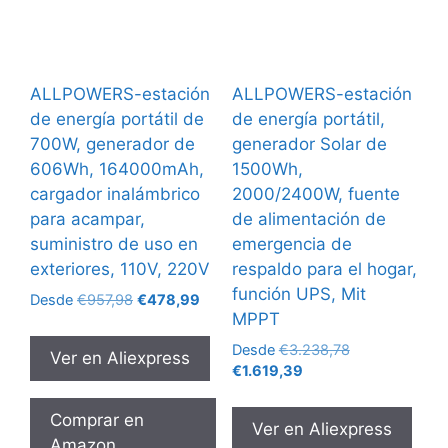
ALLPOWERS-estación
ALLPOWERS-estación
de energía portátil de
de energía portátil,
700W, generador de
generador Solar de
606Wh, 164000mAh,
1500Wh,
cargador inalámbrico
2000/2400W, fuente
para acampar,
de alimentación de
suministro de uso en
emergencia de
exteriores, 110V, 220V
respaldo para el hogar,
función UPS, Mit
El
El
Desde
€
957,98
€
478,99
MPPT
precio
precio
original
actual
El
Desde
€
3.238,78
Ver en Aliexpress
era:
es:
El
precio
€
1.619,39
€957,98.
€478,99.
precio
original
actual
era:
Comprar en
Ver en Aliexpress
es:
€3.238,78.
Amazon