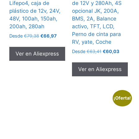
Lifepo4, caja de
de 12V y 280Ah, 4S
plástico de 12v, 24V,
opcional JK, 200A,
48V, 100ah, 150ah,
BMS, 2A, Balance
200ah, 280ah
activo, TFT, LCD,
Perno de cinta para
El
El
Desde
€
79,38
€
66,97
RV, yate, Coche
precio
precio
original
actual
El
El
Desde
€
63,41
€
60,03
Ver en Aliexpress
era:
es:
precio
precio
€79,38.
€66,97.
original
actual
Ver en Aliexpress
era:
es:
€63,41.
€60,03.
¡Oferta!