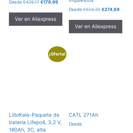
impuestos
El
El
Desde
€
426,17
€
178,99
precio
precio
El
El
Desde
€
624,30
€
274,69
original
actual
precio
precio
Ver en Aliexpress
era:
es:
original
actual
Ver en Aliexpress
€426,17.
€178,99.
era:
es:
€624,30.
€274,6
¡Oferta!
LiitoKala-Paquete de
CATL 271Ah
batería Lifepo4, 3,2 V,
Desde
180Ah, 3C, alta