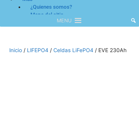
¿Quienes somos?
Mapa del sitio
MENU
Inicio
/
LIFEPO4
/
Celdas LiFePO4
/ EVE 230Ah