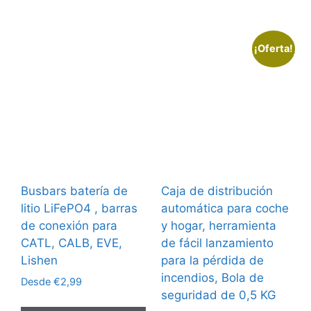
€13,36.
€10,69.
¡Oferta!
Busbars batería de
Caja de distribución
litio LiFePO4 , barras
automática para coche
de conexión para
y hogar, herramienta
CATL, CALB, EVE,
de fácil lanzamiento
Lishen
para la pérdida de
incendios, Bola de
Desde
€
2,99
seguridad de 0,5 KG