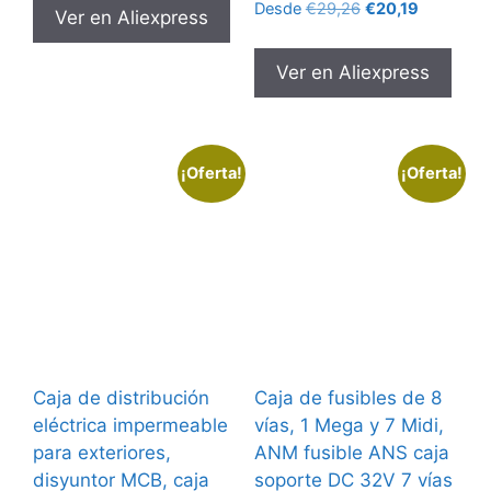
El
El
Desde
€
29,26
€
20,19
Ver en Aliexpress
precio
precio
original
actual
Ver en Aliexpress
era:
es:
€29,26.
€20,19.
¡Oferta!
¡Oferta!
Caja de distribución
Caja de fusibles de 8
eléctrica impermeable
vías, 1 Mega y 7 Midi,
para exteriores,
ANM fusible ANS caja
disyuntor MCB, caja
soporte DC 32V 7 vías