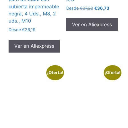
cubierta impermeable
El
El
Desde
€
37,23
€
36,73
negra, 4 Uds., M8, 2
precio
precio
original
actual
uds., M10
Ver en Aliexpress
era:
es:
Desde
€
26,19
€37,23.
€36,73.
Ver en Aliexpress
¡Oferta!
¡Oferta!