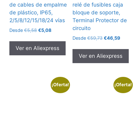
de cables de empalme
relé de fusibles caja
de plástico, IP65,
bloque de soporte,
2/5/8/12/15/18/24 vías
Terminal Protector de
circuito
El
El
Desde
€
5,58
€
5,08
precio
precio
El
El
Desde
€
59,73
€
46,59
original
actual
precio
precio
Ver en Aliexpress
era:
es:
original
actual
Ver en Aliexpress
€5,58.
€5,08.
era:
es:
€59,73.
€46,59.
¡Oferta!
¡Oferta!