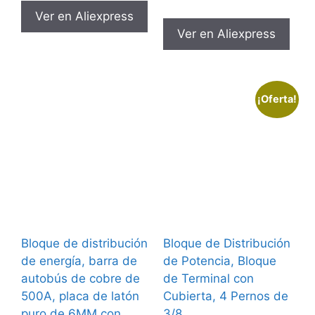
original
actual
precio
precio
Ver en Aliexpress
era:
es:
original
actual
Ver en Aliexpress
€5,46.
€4,96.
era:
es:
€45,71.
€24,18.
¡Oferta!
Bloque de distribución
Bloque de Distribución
de energía, barra de
de Potencia, Bloque
autobús de cobre de
de Terminal con
500A, placa de latón
Cubierta, 4 Pernos de
puro de 6MM con
3/8