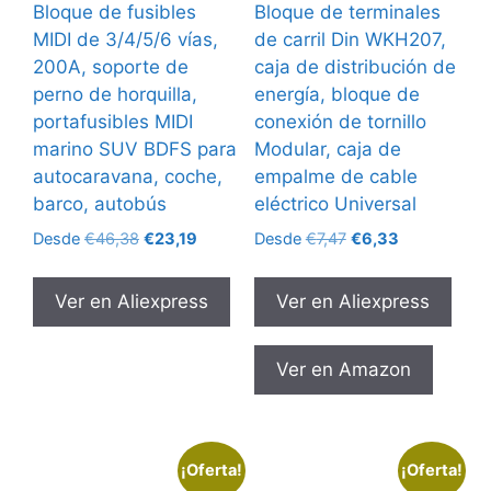
Bloque de fusibles
Bloque de terminales
MIDI de 3/4/5/6 vías,
de carril Din WKH207,
200A, soporte de
caja de distribución de
perno de horquilla,
energía, bloque de
portafusibles MIDI
conexión de tornillo
marino SUV BDFS para
Modular, caja de
autocaravana, coche,
empalme de cable
barco, autobús
eléctrico Universal
El
El
El
El
Desde
€
46,38
€
23,19
Desde
€
7,47
€
6,33
precio
precio
precio
precio
original
actual
original
actual
Ver en Aliexpress
Ver en Aliexpress
era:
es:
era:
es:
€46,38.
€23,19.
€7,47.
€6,33.
Ver en Amazon
¡Oferta!
¡Oferta!