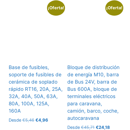
¡Oferta!
¡Oferta!
Base de fusibles,
Bloque de distribución
soporte de fusibles de
de energía M10, barra
cerámica de soplado
de Bus 24V, barra de
rápido RT16, 20A, 25A,
Bus 600A, bloque de
32A, 40A, 50A, 63A,
terminales eléctricos
80A, 100A, 125A,
para caravana,
160A
camión, barco, coche,
autocaravana
El
El
Desde
€
5,46
€
4,96
precio
precio
El
El
Desde
€
45,71
€
24,18