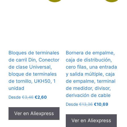
Bloques de terminales
Bornera de empalme,
de carril Din, Conector
caja de distribución,
de clase Universal,
cero filas, una entrada
bloque de terminales
y salida múltiple, caja
de tornillo, UKH50, 1
de empalme, terminal
unidad
de medidor, divisor,
derivación de cable
El
El
Desde
€
3,46
€
2,60
precio
precio
El
El
Desde
€
13,36
€
10,69
original
actual
precio
precio
Ver en Aliexpress
era:
es:
original
actual
Ver en Aliexpress
€3,46.
€2,60.
era:
es: