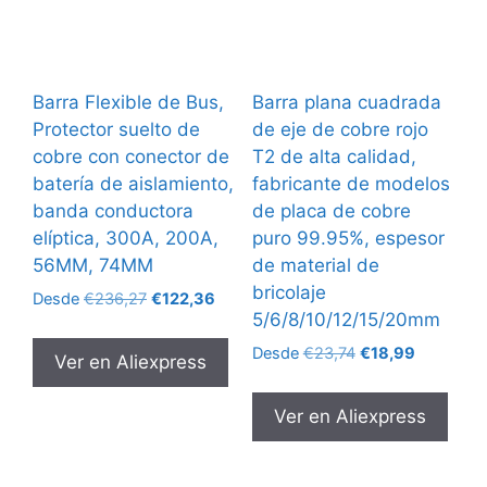
Barra Flexible de Bus,
Barra plana cuadrada
Protector suelto de
de eje de cobre rojo
cobre con conector de
T2 de alta calidad,
batería de aislamiento,
fabricante de modelos
banda conductora
de placa de cobre
elíptica, 300A, 200A,
puro 99.95%, espesor
56MM, 74MM
de material de
bricolaje
El
El
Desde
€
236,27
€
122,36
5/6/8/10/12/15/20mm
precio
precio
original
actual
El
El
Desde
€
23,74
€
18,99
Ver en Aliexpress
era:
es:
precio
precio
€236,27.
€122,36.
original
actual
Ver en Aliexpress
era:
es:
€23,74.
€18,99.