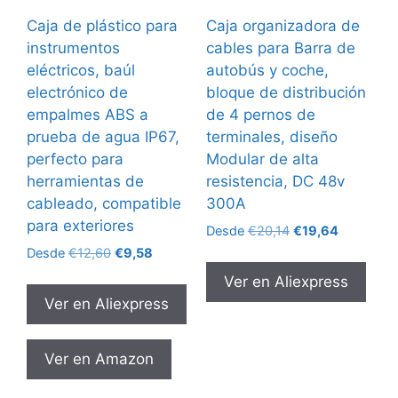
Caja de plástico para
Caja organizadora de
instrumentos
cables para Barra de
eléctricos, baúl
autobús y coche,
electrónico de
bloque de distribución
empalmes ABS a
de 4 pernos de
prueba de agua IP67,
terminales, diseño
perfecto para
Modular de alta
herramientas de
resistencia, DC 48v
cableado, compatible
300A
para exteriores
El
El
Desde
€
20,14
€
19,64
precio
precio
El
El
Desde
€
12,60
€
9,58
original
actual
precio
precio
Ver en Aliexpress
era:
es:
original
actual
Ver en Aliexpress
€20,14.
€19,64.
era:
es:
€12,60.
€9,58.
Ver en Amazon