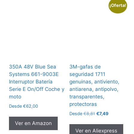
¡Oferta!
350A 48V Blue Sea
3M-gafas de
Systems 661-9003E
seguridad 1711
Interruptor Batería
genuinas, antiviento,
Serie E On/Off Coche y
antiarena, antipolvo,
moto
transparentes,
protectoras
Desde
€
62,00
El
El
Desde
€
8,81
€
7,49
precio
precio
Ver en Amazon
original
actual
Ver en Aliexpress
era:
es: