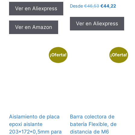
original
actual
El
El
Desde
€
46,53
€
44,22
Ver en Aliexpress
era:
es:
precio
precio
€1,83.
€1,33.
original
actual
Ver en Aliexpress
era:
es:
Ver en Amazon
€46,53.
€44,22.
¡Oferta!
¡Oferta!
Aislamiento de placa
Barra colectora de
epoxi aislante
batería Flexible, de
203*172*0,5mm para
distancia de M6