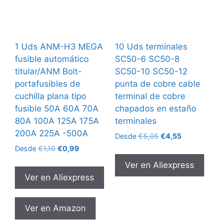
1 Uds ANM-H3 MEGA
10 Uds terminales
fusible automático
SC50-6 SC50-8
titular/ANM Bolt-
SC50-10 SC50-12
portafusibles de
punta de cobre cable
cuchilla plana tipo
terminal de cobre
fusible 50A 60A 70A
chapados en estaño
80A 100A 125A 175A
terminales
200A 225A -500A
El
El
Desde
€
5,05
€
4,55
precio
precio
El
El
Desde
€
1,10
€
0,99
original
actual
precio
precio
Ver en Aliexpress
era:
es:
original
actual
Ver en Aliexpress
€5,05.
€4,55.
era:
es:
€1,10.
€0,99.
Ver en Amazon