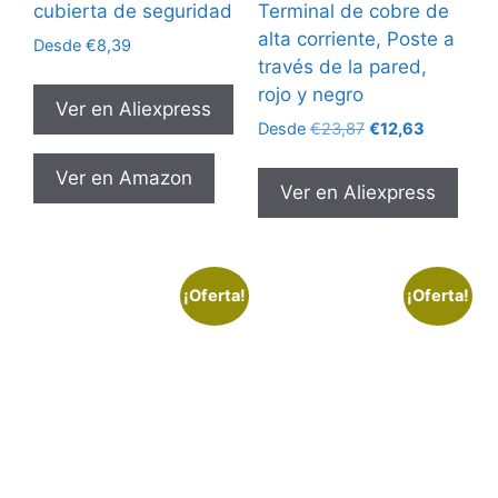
cubierta de seguridad
Terminal de cobre de
alta corriente, Poste a
Desde
€
8,39
través de la pared,
rojo y negro
Ver en Aliexpress
El
El
Desde
€
23,87
€
12,63
precio
precio
original
actual
Ver en Amazon
Ver en Aliexpress
era:
es:
€23,87.
€12,63.
¡Oferta!
¡Oferta!