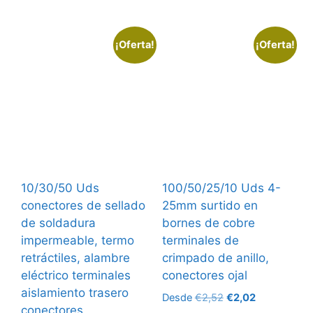
¡Oferta!
¡Oferta!
10/30/50 Uds
100/50/25/10 Uds 4-
conectores de sellado
25mm surtido en
de soldadura
bornes de cobre
impermeable, termo
terminales de
retráctiles, alambre
crimpado de anillo,
eléctrico terminales
conectores ojal
aislamiento trasero
El
El
Desde
€
2,52
€
2,02
conectores
precio
precio