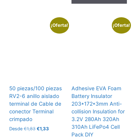
€8,81.
€7,49.
¡Oferta!
¡Oferta!
50 piezas/100 piezas
Adhesive EVA Foam
RV2-6 anillo aislado
Battery Insulator
terminal de Cable de
203*172*3mm Anti-
conector Terminal
collision Insulation for
crimpado
3.2V 280Ah 320Ah
310Ah LiFePo4 Cell
El
El
Desde
€
1,83
€
1,33
Pack DIY
precio
precio