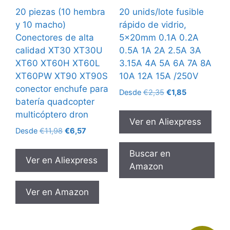
20 piezas (10 hembra
20 unids/lote fusible
y 10 macho)
rápido de vidrio,
Conectores de alta
5x20mm 0.1A 0.2A
calidad XT30 XT30U
0.5A 1A 2A 2.5A 3A
XT60 XT60H XT60L
3.15A 4A 5A 6A 7A 8A
XT60PW XT90 XT90S
10A 12A 15A /250V
conector enchufe para
El
El
Desde
€
2,35
€
1,85
batería quadcopter
precio
precio
original
actual
multicóptero dron
Ver en Aliexpress
era:
es:
El
El
Desde
€
11,98
€
6,57
€2,35.
€1,85.
precio
precio
original
actual
Buscar en
Ver en Aliexpress
era:
es:
Amazon
€11,98.
€6,57.
Ver en Amazon