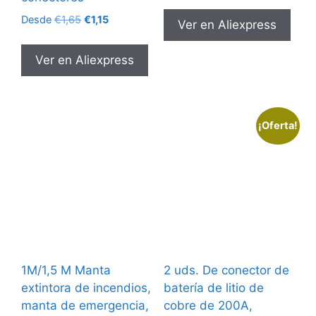
original
actual
El
El
Desde
€
1,65
€
1,15
Ver en Aliexpress
era:
es:
precio
precio
€2,52.
€2,02.
original
actual
Ver en Aliexpress
era:
es:
€1,65.
€1,15.
¡Oferta!
1M/1,5 M Manta
2 uds. De conector de
extintora de incendios,
batería de litio de
manta de emergencia,
cobre de 200A,