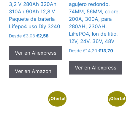
3,2 V 280Ah 320Ah
agujero redondo,
310Ah 90Ah 12,8 V
74MM, 56MM, cobre,
Paquete de batería
200A, 300A, para
Lifepo4 uso Diy 3240
280AH, 230AH,
LiFePO4, Ion de litio,
El
El
Desde
€
3,08
€
2,58
12V, 24V, 36V, 48V
precio
precio
original
actual
El
El
Desde
€
14,20
€
13,70
Ver en Aliexpress
era:
es:
precio
precio
€3,08.
€2,58.
original
actual
Ver en Aliexpress
era:
es:
Ver en Amazon
€14,20.
€13,70.
¡Oferta!
¡Oferta!