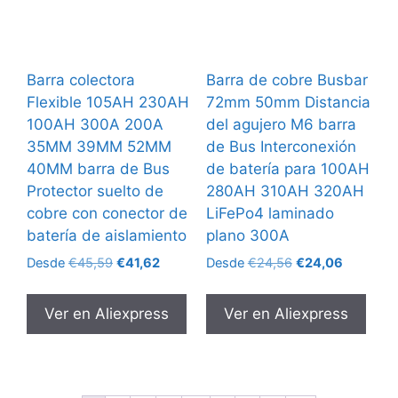
Barra colectora
Barra de cobre Busbar
Flexible 105AH 230AH
72mm 50mm Distancia
100AH 300A 200A
del agujero M6 barra
35MM 39MM 52MM
de Bus Interconexión
40MM barra de Bus
de batería para 100AH
Protector suelto de
280AH 310AH 320AH
cobre con conector de
LiFePo4 laminado
batería de aislamiento
plano 300A
El
El
El
El
Desde
€
45,59
€
41,62
Desde
€
24,56
€
24,06
precio
precio
precio
precio
original
actual
original
actual
Ver en Aliexpress
Ver en Aliexpress
era:
es:
era:
es:
€45,59.
€41,62.
€24,56.
€24,06.