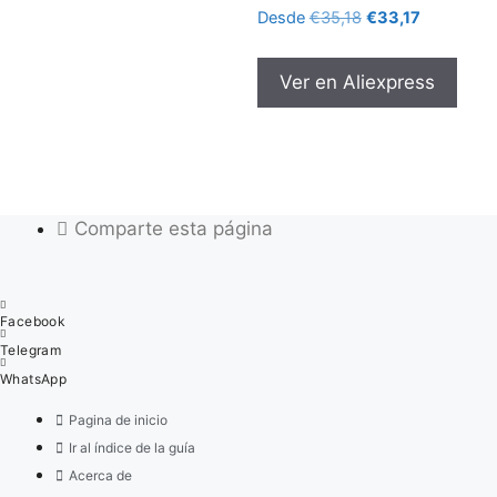
El
El
Desde
€
35,18
€
33,17
precio
precio
original
actual
Ver en Aliexpress
era:
es:
€35,18.
€33,17.
Comparte esta página
Facebook
Telegram
WhatsApp
Pagina de inicio
Ir al índice de la guía
Acerca de