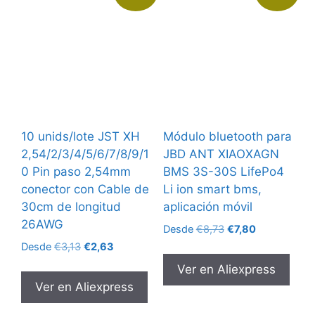
10 unids/lote JST XH
Módulo bluetooth para
2,54/2/3/4/5/6/7/8/9/1
JBD ANT XIAOXAGN
0 Pin paso 2,54mm
BMS 3S-30S LifePo4
conector con Cable de
Li ion smart bms,
30cm de longitud
aplicación móvil
26AWG
El
El
Desde
€
8,73
€
7,80
precio
precio
El
El
Desde
€
3,13
€
2,63
original
actual
precio
precio
Ver en Aliexpress
era:
es:
original
actual
Ver en Aliexpress
€8,73.
€7,80.
era:
es:
€3,13.
€2,63.