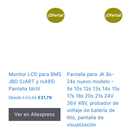
¡Oferta!
¡Oferta!
Monitor LCD para BMS
Pantalla para JK 8s-
JBD (UART y rs485)
24s nuevo modelo –
Pantalla táctil
9s 10s 12s 13s 14s 15s
17s 18s 20s 21s 24V
El
El
Desde
€
33,48
€
31,79
36V 48V, probador de
precio
precio
original
actual
voltaje de batería de
Ver en Aliexpress
era:
es:
litio, pantalla de
€33,48.
€31,79.
visualización