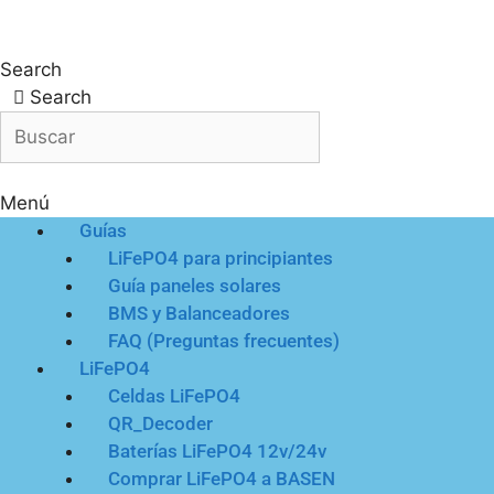
Search
Search
Menú
Guías
LiFePO4 para principiantes
Guía paneles solares
BMS y Balanceadores
FAQ (Preguntas frecuentes)
LiFePO4
Celdas LiFePO4
QR_Decoder
Baterías LiFePO4 12v/24v
Comprar LiFePO4 a BASEN