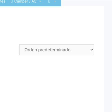
nes
Camper / AC