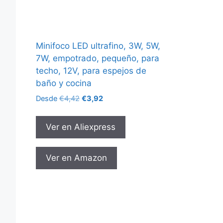
Minifoco LED ultrafino, 3W, 5W,
7W, empotrado, pequeño, para
techo, 12V, para espejos de
baño y cocina
El
El
Desde
€
4,42
€
3,92
precio
precio
original
actual
Ver en Aliexpress
era:
es:
€4,42.
€3,92.
Ver en Amazon